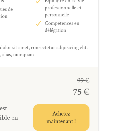
fs
Équilibre entre vie
professionnelle et
ues de
personnelle
tion
Compétences en
délégation
lor sit amet, consectetur adipisicing elit.
, alias, numquam
99
€
75
€
est
Achetez
ible en
maintenant !