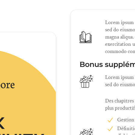
Lorem ipsum do
sed do eiusmo
magna aliqua.
exercitation u
commodo conse
Bonus supplém
Lorem ipsum do
sed do eiusmo
Des chapitres
plus productif
Gestion
Définit